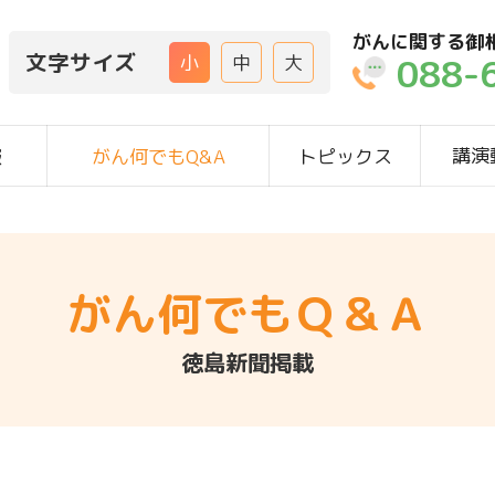
がんに関する御
文字サイズ
088-
小
中
大
講演
報
がん何でもQ&A
トピックス
がん何でもＱ＆Ａ
徳島新聞掲載