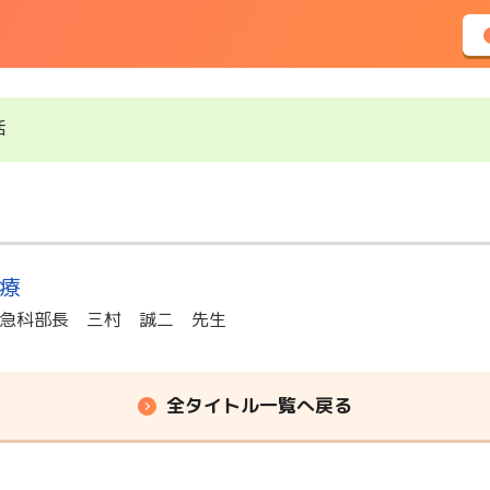
活
療
急科部長 三村 誠二 先生
全タイトル一覧へ戻る