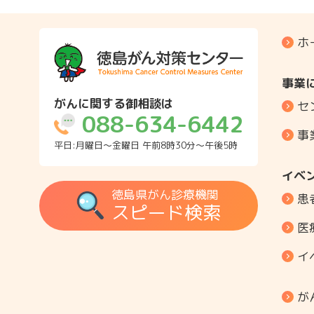
ホ
事業
がんに関する御相談は
セ
088-634-6442
事
平日:月曜日～金曜日 午前8時30分～午後5時
イベ
徳島県がん診療機関
患
スピード検索
医
イ
が