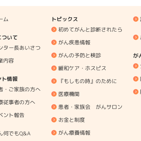
ーム
トピックス
初めてがんと診断されたら
について
がん疾患情報
ンター長あいさつ
がんの予防と検診
が
業内容
緩和ケア・ホスピス
ント情報
『もしもの時』のために
者・ご家族の方へ
医療機関
療従事者の方へ
患者・家族会 がんサロン
ベント報告
お金と制度
がん療養情報
ん何でもQ&A