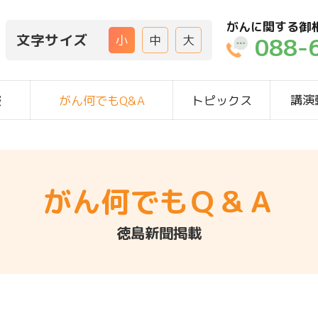
がんに関する御
文字サイズ
088-
小
中
大
講演
報
がん何でもQ&A
トピックス
がん何でもＱ＆Ａ
徳島新聞掲載