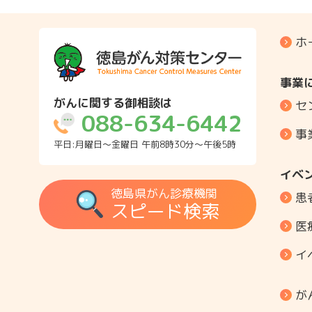
ホ
事業
がんに関する御相談は
セ
088-634-6442
事
平日:月曜日～金曜日 午前8時30分～午後5時
イベ
徳島県がん診療機関
患
スピード検索
医
イ
が