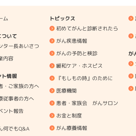
ーム
トピックス
初めてがんと診断されたら
について
がん疾患情報
ンター長あいさつ
がんの予防と検診
が
業内容
緩和ケア・ホスピス
ント情報
『もしもの時』のために
者・ご家族の方へ
医療機関
療従事者の方へ
患者・家族会 がんサロン
ベント報告
お金と制度
がん療養情報
ん何でもQ&A