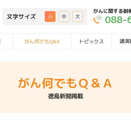
がんに関する御
文字サイズ
088-
小
中
大
講演
報
がん何でもQ&A
トピックス
がん何でもＱ＆Ａ
徳島新聞掲載