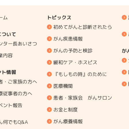
ーム
トピックス
初めてがんと診断されたら
について
がん疾患情報
ンター長あいさつ
がんの予防と検診
が
業内容
緩和ケア・ホスピス
ント情報
『もしもの時』のために
者・ご家族の方へ
医療機関
療従事者の方へ
患者・家族会 がんサロン
ベント報告
お金と制度
がん療養情報
ん何でもQ&A