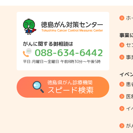
ホ
事業
がんに関する御相談は
セ
088-634-6442
事
平日:月曜日～金曜日 午前8時30分～午後5時
イベ
徳島県がん診療機関
患
スピード検索
医
イ
が