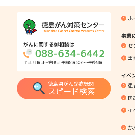
ホ
事業
がんに関する御相談は
セ
088-634-6442
事
平日:月曜日～金曜日 午前8時30分～午後5時
イベ
徳島県がん診療機関
患
スピード検索
医
イ
が