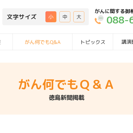
がんに関する御
文字サイズ
088-
小
中
大
講演
報
がん何でもQ&A
トピックス
がん何でもＱ＆Ａ
徳島新聞掲載