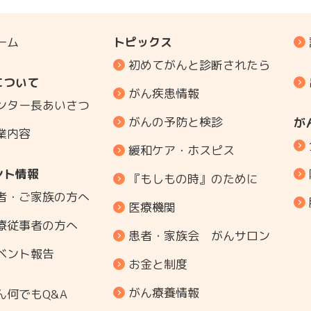
ーム
トピックス
初めてがんと診断されたら
について
がん疾患情報
ンター長あいさつ
がんの予防と検診
が
業内容
緩和ケア・ホスピス
ント情報
『もしもの時』のために
者・ご家族の方へ
医療機関
療従事者の方へ
患者・家族会 がんサロン
ベント報告
お金と制度
がん療養情報
ん何でもQ&A