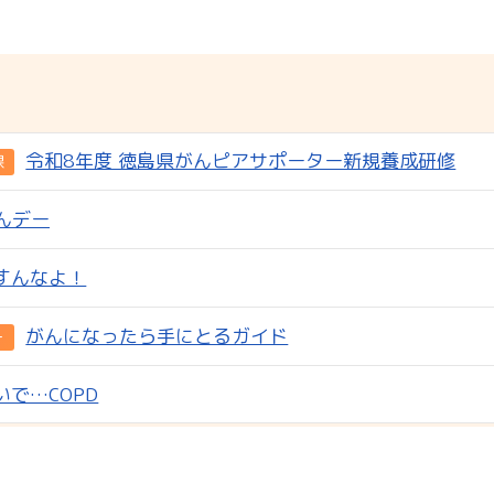
令和8年度 徳島県がんピアサポーター新規養成研修
課
んデー
すんなよ！
がんになったら手にとるガイド
ー
で…COPD