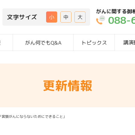
がんに関する御
文字サイズ
088-
小
中
大
講演
報
がん何でもQ&A
トピックス
更新情報
「子宮頸がんにならないためにできること」