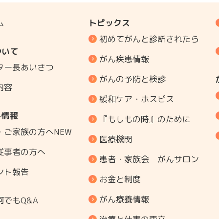
ム
トピックス
初めてがんと診断されたら
ついて
がん疾患情報
ター長あいさつ
がんの予防と検診
内容
緩和ケア・ホスピス
ト情報
『もしもの時』のために
・ご家族の方へ
NEW
医療機関
従事者の方へ
患者・家族会 がんサロン
ント報告
お金と制度
がん療養情報
何でもQ&A