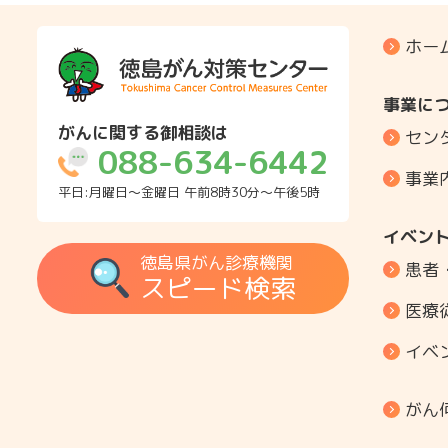
ホー
事業に
がんに関する御相談は
セン
088-634-6442
事業
平日:月曜日～金曜日 午前8時30分～午後5時
イベン
徳島県がん診療機関
患者
スピード検索
医療
イベ
がん