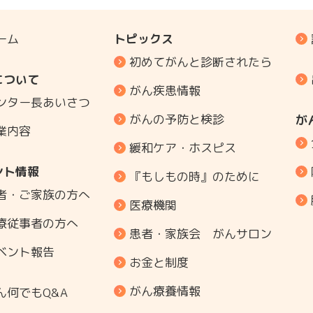
ーム
トピックス
初めてがんと診断されたら
について
がん疾患情報
ンター長あいさつ
がんの予防と検診
が
業内容
緩和ケア・ホスピス
ント情報
『もしもの時』のために
者・ご家族の方へ
医療機関
療従事者の方へ
患者・家族会 がんサロン
ベント報告
お金と制度
がん療養情報
ん何でもQ&A