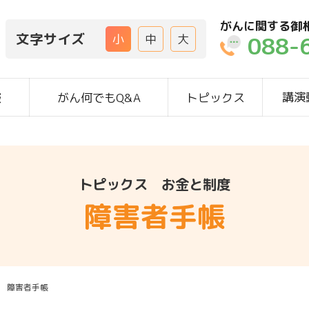
がんに関する御
文字サイズ
088-
小
中
大
講演
報
がん何でもQ&A
トピックス
トピックス お金と制度
障害者手帳
 障害者手帳