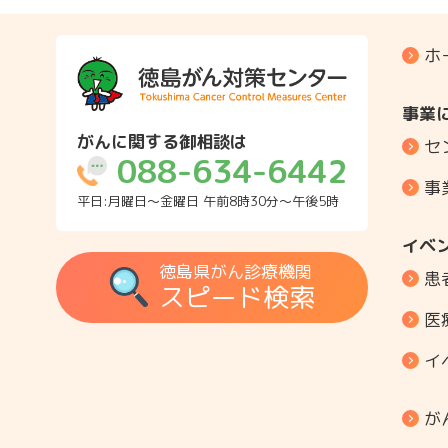
ホ
事業
がんに関する御相談は
セ
088-634-6442
事
平日:月曜日～金曜日 午前8時30分～午後5時
イベ
徳島県がん診療機関
患
スピード検索
医
イ
が