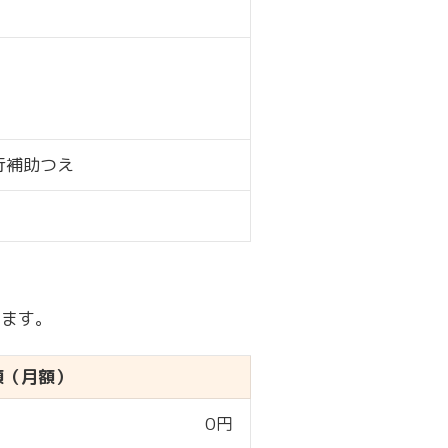
行補助つえ
います。
額（月額）
0円