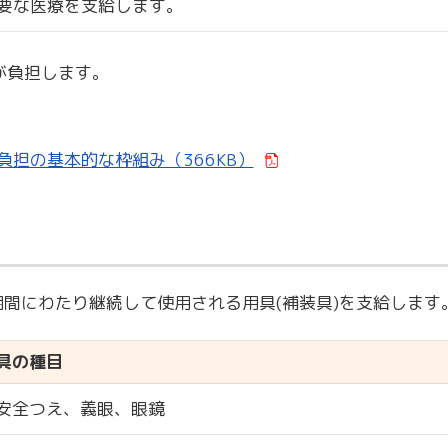
要な医療を支給します。
が負担します。
。
担の基本的な枠組み（366KB）
間にわたり継続して使用される用具(補装具)を支給します
具の種目
安全つえ、義眼、眼鏡