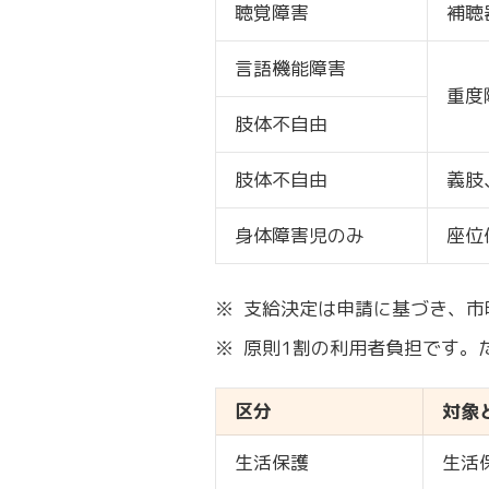
聴覚障害
補聴
言語機能障害
重度
肢体不自由
肢体不自由
義肢
身体障害児のみ
座位
※
支給決定は申請に基づき、市
※
原則1割の利用者負担です。
区分
対象
生活保護
生活