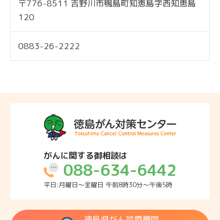
〒776-8511 吉野川市鴨島町知恵島字西知恵島
標準
120
0883-26-2222
がんに関する御相談は
088-634-6442
平日:月曜日～金曜日 午前8時30分～午後5時
徳島県がん診療機関