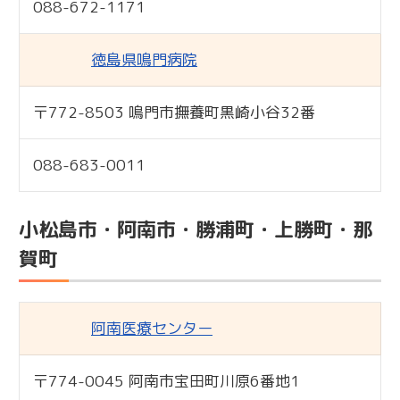
088-672-1171
徳島県鳴門病院
〒772-8503 鳴門市撫養町黒崎小谷32番
標準
088-683-0011
小松島市・阿南市・勝浦町・上勝町・那
賀町
阿南医療センター
〒774-0045 阿南市宝田町川原6番地1
標準