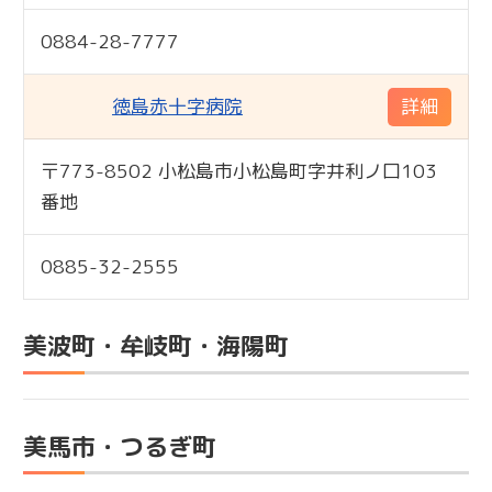
0884-28-7777
徳島赤十字病院
詳細
〒773-8502 小松島市小松島町字井利ノ口103
専門
番地
0885-32-2555
美波町・牟岐町・海陽町
美馬市・つるぎ町