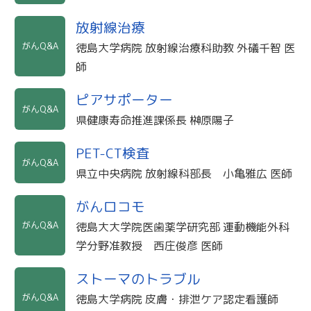
放射線治療
がんQ&A
徳島大学病院 放射線治療科助教 外礒千智 医
師
ピアサポーター
がんQ&A
県健康寿命推進課係長 榊原陽子
PET-CT検査
がんQ&A
県立中央病院 放射線科部長 小亀雅広 医師
がんロコモ
がんQ&A
徳島大大学院医歯薬学研究部 運動機能外科
学分野准教授 西庄俊彦 医師
ストーマのトラブル
がんQ&A
徳島大学病院 皮膚・排泄ケア認定看護師