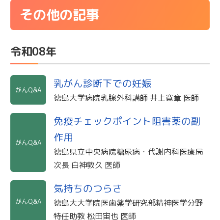
その他の記事
令和08年
乳がん診断下での妊娠
がんQ&A
徳島大学病院乳腺外科講師 井上寛章 医師
免疫チェックポイント阻害薬の副
作用
がんQ&A
徳島県立中央病院糖尿病・代謝内科医療局
次長 白神敦久 医師
気持ちのつらさ
がんQ&A
徳島大大学院医歯薬学研究部精神医学分野
特任助教 松田宙也 医師