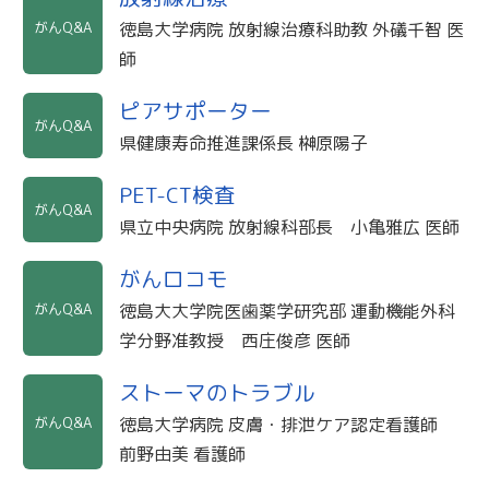
がんQ&A
徳島大学病院 放射線治療科助教 外礒千智 医
師
ピアサポーター
がんQ&A
県健康寿命推進課係長 榊原陽子
PET-CT検査
がんQ&A
県立中央病院 放射線科部長 小亀雅広 医師
がんロコモ
がんQ&A
徳島大大学院医歯薬学研究部 運動機能外科
学分野准教授 西庄俊彦 医師
ストーマのトラブル
がんQ&A
徳島大学病院 皮膚・排泄ケア認定看護師
前野由美 看護師