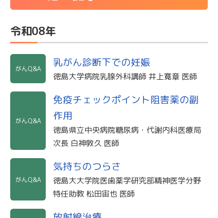
令和08年
乳がん診断下での妊娠
がんQ&A
徳島大学病院乳腺外科講師 井上寛章 医師
免疫チェックポイント阻害薬の副
作用
がんQ&A
徳島県立中央病院糖尿病・代謝内科医療局
次長 白神敦久 医師
気持ちのつらさ
がんQ&A
徳島大大学院医歯薬学研究部精神医学分野
特任助教 松田宙也 医師
放射線治療