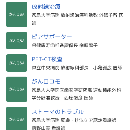
放射線治療
がんQ&A
徳島大学病院 放射線治療科助教 外礒千智 医
師
ピアサポーター
がんQ&A
県健康寿命推進課係長 榊原陽子
PET-CT検査
がんQ&A
県立中央病院 放射線科部長 小亀雅広 医師
がんロコモ
がんQ&A
徳島大大学院医歯薬学研究部 運動機能外科
学分野准教授 西庄俊彦 医師
ストーマのトラブル
がんQ&A
徳島大学病院 皮膚・排泄ケア認定看護師
前野由美 看護師