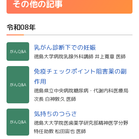
その他の記事
令和08年
乳がん診断下での妊娠
がんQ&A
徳島大学病院乳腺外科講師 井上寛章 医師
免疫チェックポイント阻害薬の副
作用
がんQ&A
徳島県立中央病院糖尿病・代謝内科医療局
次長 白神敦久 医師
気持ちのつらさ
がんQ&A
徳島大大学院医歯薬学研究部精神医学分野
特任助教 松田宙也 医師