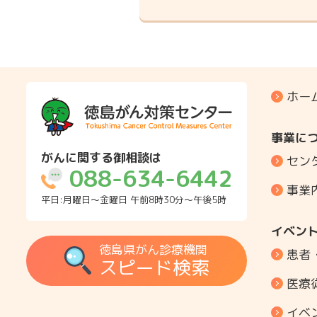
ホー
事業に
がんに関する御相談は
セン
088-634-6442
事業
平日:月曜日～金曜日 午前8時30分～午後5時
イベン
徳島県がん診療機関
患者
スピード検索
医療
イベ