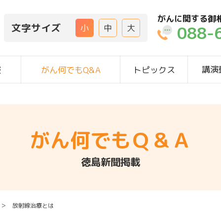
がんに関する御
文字サイズ
088-
小
中
大
講演
報
がん何でもQ&A
トピックス
がん何でもＱ＆Ａ
徳島新聞掲載
＞ 放射線治療とは