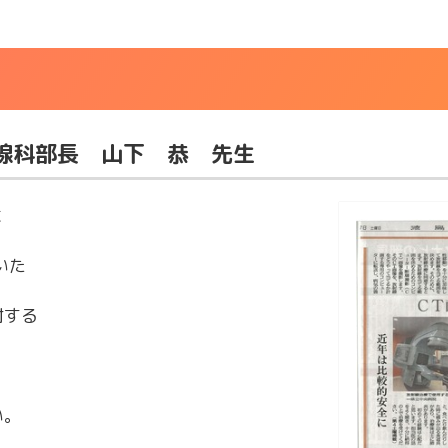
線科部長 山下 恭 先生
に
いた
対する
い。