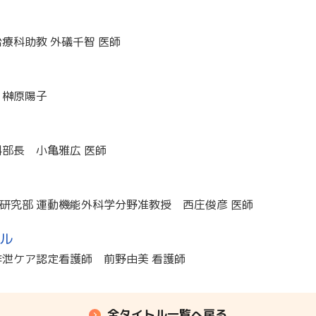
療科助教 外礒千智 医師
 榊原陽子
科部長 小亀雅広 医師
研究部 運動機能外科学分野准教授 西庄俊彦 医師
ル
排泄ケア認定看護師 前野由美 看護師
全タイトル一覧へ戻る