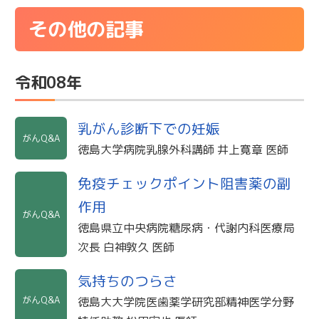
その他の記事
令和08年
乳がん診断下での妊娠
がんQ&A
徳島大学病院乳腺外科講師 井上寛章 医師
免疫チェックポイント阻害薬の副
作用
がんQ&A
徳島県立中央病院糖尿病・代謝内科医療局
次長 白神敦久 医師
気持ちのつらさ
がんQ&A
徳島大大学院医歯薬学研究部精神医学分野