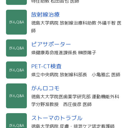
特任助教 松田宙也 医師
放射線治療
がんQ&A
徳島大学病院 放射線治療科助教 外礒千智 医
師
ピアサポーター
がんQ&A
県健康寿命推進課係長 榊原陽子
PET-CT検査
がんQ&A
県立中央病院 放射線科部長 小亀雅広 医師
がんロコモ
がんQ&A
徳島大大学院医歯薬学研究部 運動機能外科
学分野准教授 西庄俊彦 医師
ストーマのトラブル
がんQ&A
徳島大学病院 皮膚・排泄ケア認定看護師