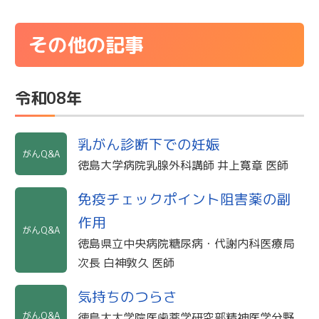
その他の記事
令和08年
乳がん診断下での妊娠
がんQ&A
徳島大学病院乳腺外科講師 井上寛章 医師
免疫チェックポイント阻害薬の副
作用
がんQ&A
徳島県立中央病院糖尿病・代謝内科医療局
次長 白神敦久 医師
気持ちのつらさ
がんQ&A
徳島大大学院医歯薬学研究部精神医学分野