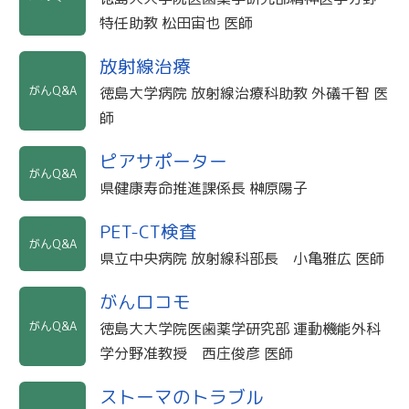
特任助教 松田宙也 医師
放射線治療
がんQ&A
徳島大学病院 放射線治療科助教 外礒千智 医
師
ピアサポーター
がんQ&A
県健康寿命推進課係長 榊原陽子
PET-CT検査
がんQ&A
県立中央病院 放射線科部長 小亀雅広 医師
がんロコモ
がんQ&A
徳島大大学院医歯薬学研究部 運動機能外科
学分野准教授 西庄俊彦 医師
ストーマのトラブル