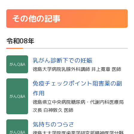
その他の記事
令和08年
乳がん診断下での妊娠
がんQ&A
徳島大学病院乳腺外科講師 井上寛章 医師
免疫チェックポイント阻害薬の副
作用
がんQ&A
徳島県立中央病院糖尿病・代謝内科医療局
次長 白神敦久 医師
気持ちのつらさ
がんQ&A
徳島大大学院医歯薬学研究部精神医学分野