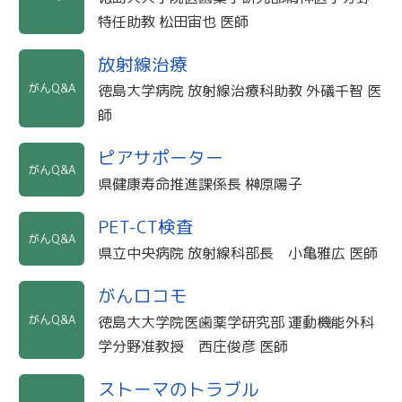
特任助教 松田宙也 医師
放射線治療
がんQ&A
徳島大学病院 放射線治療科助教 外礒千智 医
師
ピアサポーター
がんQ&A
県健康寿命推進課係長 榊原陽子
PET-CT検査
がんQ&A
県立中央病院 放射線科部長 小亀雅広 医師
がんロコモ
がんQ&A
徳島大大学院医歯薬学研究部 運動機能外科
学分野准教授 西庄俊彦 医師
ストーマのトラブル