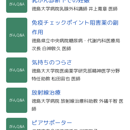
乳がん診断下での妊娠
がんQ&A
徳島大学病院乳腺外科講師 井上寛章 医師
免疫チェックポイント阻害薬の副
作用
がんQ&A
徳島県立中央病院糖尿病・代謝内科医療局
次長 白神敦久 医師
気持ちのつらさ
がんQ&A
徳島大大学院医歯薬学研究部精神医学分野
特任助教 松田宙也 医師
放射線治療
がんQ&A
徳島大学病院 放射線治療科助教 外礒千智 医
師
ピアサポーター
がんQ&A