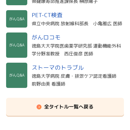
県健康寿命推進課係長 榊原陽子
PET-CT検査
がんQ&A
県立中央病院 放射線科部長 小亀雅広 医師
がんロコモ
がんQ&A
徳島大大学院医歯薬学研究部 運動機能外科
学分野准教授 西庄俊彦 医師
ストーマのトラブル
がんQ&A
徳島大学病院 皮膚・排泄ケア認定看護師
前野由美 看護師
全タイトル一覧へ戻る