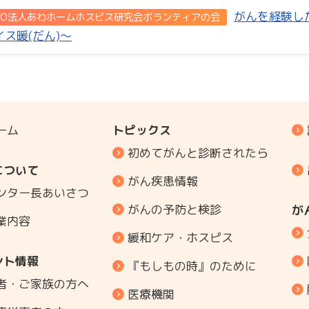
がんを経験し
PO法人あわホームホスピス研究会ボランティアの会
イス暖(だん)～
ーム
トピックス
初めてがんと診断されたら
について
がん疾患情報
ンター長あいさつ
がんの予防と検診
が
業内容
緩和ケア・ホスピス
ント情報
『もしもの時』のために
者・ご家族の方へ
医療機関