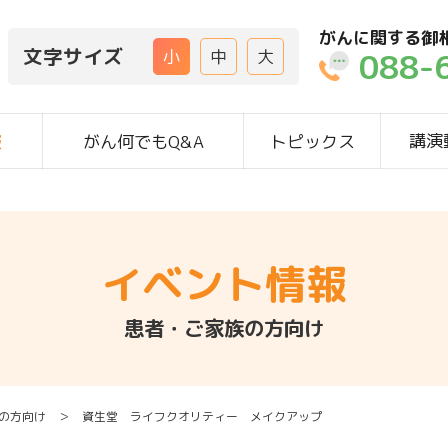
がんに関する御
文字サイズ
088-
小
中
大
講演
報
がん何でもQ&A
トピックス
イベント情報
患者・ご家族の方向け
の方向け ＞ 資生堂 ライフクオリティー メイクアップ