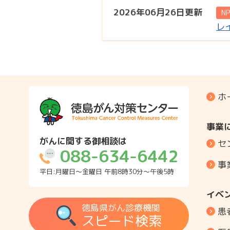
2026年06月26日更新
N
レ
ホ
事業
がんに関する御相談は
セ
088-634-6442
事
平日:月曜日～金曜日 午前8時30分～午後5時
イベ
徳島県がん診療機関
患
スピード検索