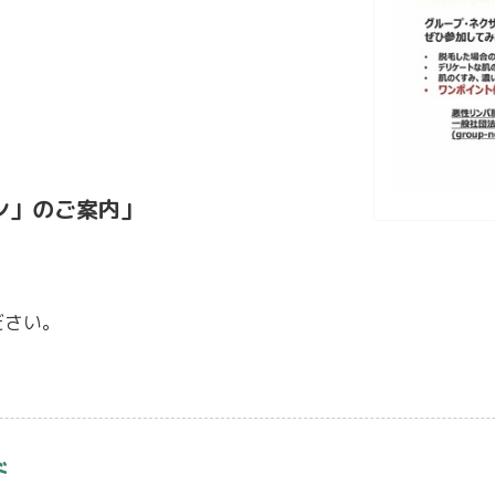
！
ン」のご案内」
ださい。
ド