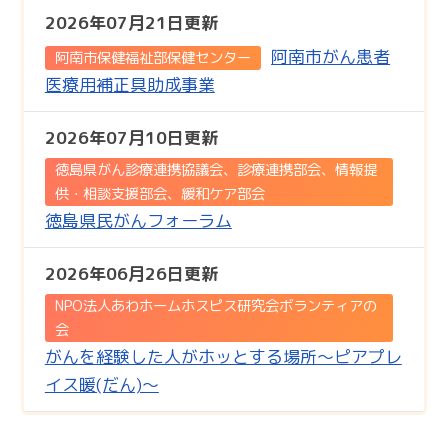
2026年07月21日更新
阿南市がん患者
阿南市保健福祉部保健センター
医療用補正具助成事業
2026年07月10日更新
徳島県がん診療連携協議会、診療連携部会、情報提
供・相談支援部会、緩和ケア部会
徳島県民がんフォーラム
2026年06月26日更新
NPO法人あわホームホスピス研究会ボランティアの
会
がんを経験した人がホッとする場所～ピアプレ
イス暖(だん)～